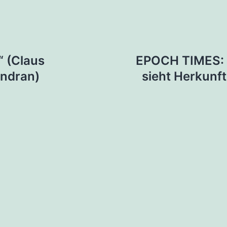
tion
 (Claus
EPOCH TIMES:
rndran)
sieht Herkunf