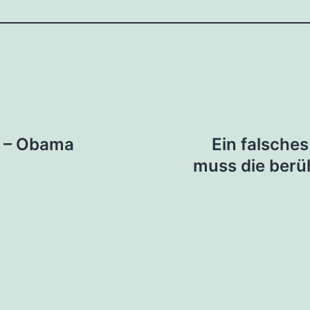
tion
 – Obama
Ein falsches
muss die berü