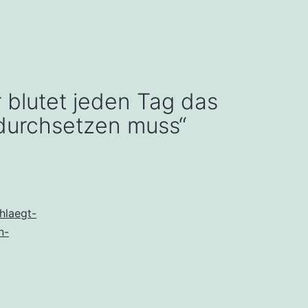
 blutet jeden Tag das
durchsetzen muss“
hlaegt-
n-