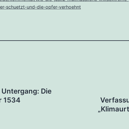
er-schuetzt-und-die-opfer-verhoehnt
tion
 Untergang: Die
r 1534
Verfassu
„Klimaurt