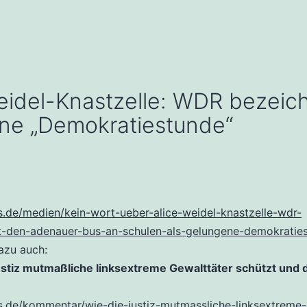
Weidel-Knastzelle: WDR bezei
ene „Demokratiestunde“
us.de/medien/kein-wort-ueber-alice-weidel-knastzelle-wdr-
t-den-adenauer-bus-an-schulen-als-gelungene-demokratie
azu auch:
ustiz mutmaßliche linksextreme Gewalttäter schützt und 
us.de/kommentar/wie-die-justiz-mutmassliche-linksextreme-