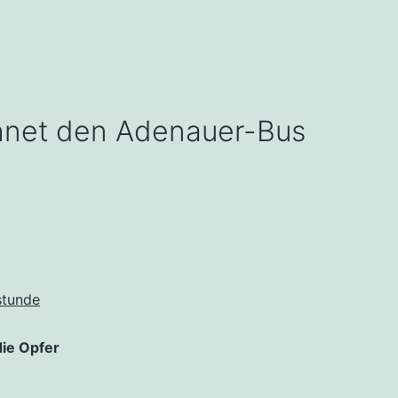
chnet den Adenauer-Bus
stunde
die Opfer