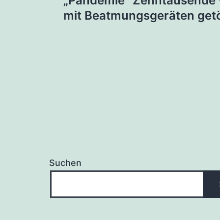
„Pandemie“ Zehntausende 
mit Beatmungsgeräten getö
Suchen