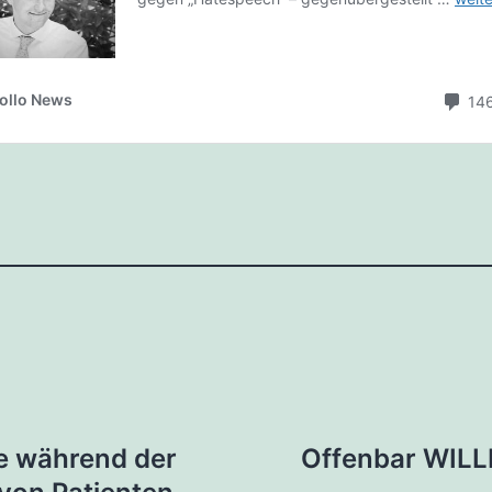
tion
ie während der
Offenbar WILL