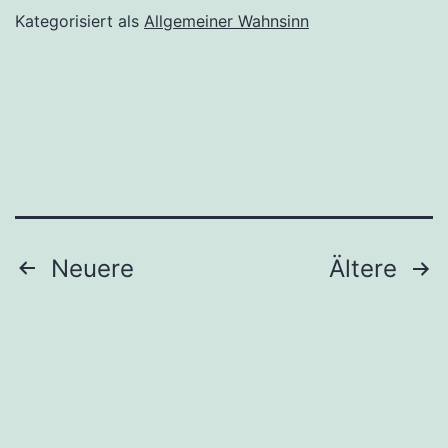
Kategorisiert als
Allgemeiner Wahnsinn
Seitennummerierung
Neuere
Ältere
der
Beiträge